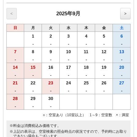
【全プラン共通サービス】
・ウェルカムドリンクとしてワシントンR&Bオリジナル挽きたてコ
ーヒーをご用意！
2025年9月
<
>
・全室インターネット回線接続可能（Wi-Fi・有線LAN）
日
月
火
水
木
金
土
------------------------------------------------------
【朝食メニュー（AM6：30-AM9：30）】
1
2
3
4
5
6
・焼きたてパン
-
-
-
-
-
-
・モーニングカレーライス
7
8
9
10
11
12
13
・サラダ
・味付ゆでたまご
-
-
-
-
-
-
-
・オーガニックグラノーラ
14
15
16
17
18
19
20
・ヨーグルト
-
-
-
-
-
-
-
・スープ
・オリジナル挽きたてコーヒー
21
22
23
24
25
26
27
・紅茶
-
-
-
-
-
-
-
・ジュース
28
29
30
・牛乳
朝から元気になれる朝食を、是非、お召し上がりください。
-
-
-
○：空室あり（10室以上） 1～9：空室数 ×：満室
※朝食メニューおよび朝食時間は予告なく変更となる場合がございま
す。
※料金は消費税込み価格です。
※上記の表示は、空室検索の照会時点の状況ですので、予約時にお取り
できない場合もございます。