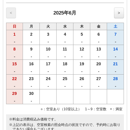
ご用意！
・全室インターネット回線接続可能（Wi-Fi・有線LAN）
2025年6月
<
>
日
月
火
水
木
金
土
1
2
3
4
5
6
7
-
-
-
-
-
-
-
8
9
10
11
12
13
14
-
-
-
-
-
-
-
15
16
17
18
19
20
21
-
-
-
-
-
-
-
22
23
24
25
26
27
28
-
-
-
-
-
-
-
29
30
-
-
○：空室あり（10室以上） 1～9：空室数 ×：満室
※料金は消費税込み価格です。
※上記の表示は、空室検索の照会時点の状況ですので、予約時にお取り
できない場合もございます。