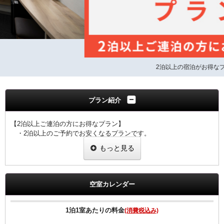
2泊以上の宿泊がお得なプラン
プラン紹介
【2泊以上ご連泊の方にお得なプラン】
・2泊以上のご予約でお安くなるプランです。
・ご滞在中の客室清掃はございません。
もっと見る
・ゴミ箱、灰皿、タオル類交換はさせていただきます。
・４泊以上ご宿泊の場合、４泊目、７泊目、１０泊目・・・
は、清掃に入らせていただきます。
・ご予定の変更により１泊のみのご利用になりました場合は
空室カレンダー
通常料金でのご案内となりますのでご注意ください。
【全プラン共通サービス】
1泊1室あたりの料金
(消費税込み)
・ウェルカムドリンクとしてホテルオリジナル挽きたてコーヒーを