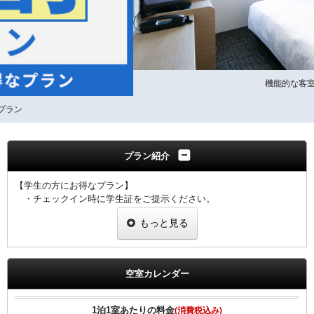
機能的な客室
プラン紹介
【学生の方にお得なプラン】
・チェックイン時に学生証をご提示ください。
・１室につき１名様、学生証のご提示をお願い致します。
もっと見る
・ご提示なき場合は割引なしの料金を適用させていただきます。
【全プラン共通サービス】
・ウェルカムドリンクとしてＲ＆Ｂオリジナル挽きたてコーヒーをご
空室カレンダー
用意！
・全室インターネット回線接続可能（Wi-Fi・有線LAN）
1泊1室あたりの料金
(消費税込み)