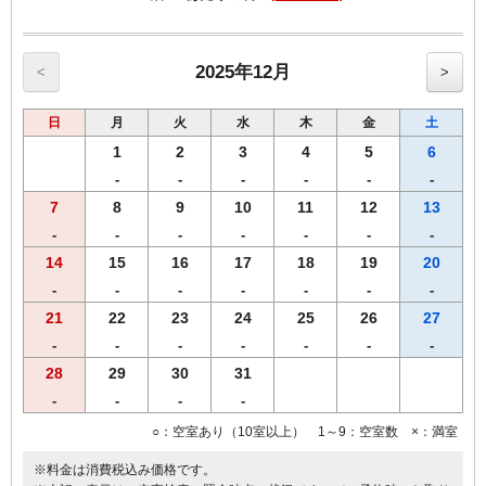
------------------------------------------------------
♪朝食付♪
スタッフが毎朝焼き上げる焼きたてパンをお召し上がりいただけま
す。
2025年12月
<
>
【Ｒ＆Ｂホテル朝食メニュー（AM6：30-AM9：30）】
♪焼きたてパンの香りで目覚める朝♪
日
月
火
水
木
金
土
・自慢の焼きたてパン
・スタイリッシュサラダ
1
2
3
4
5
6
・オーガニックグラノーラ
-
-
-
-
-
-
・ほど良い塩味付き！絶品味付ゆで玉子
7
8
9
10
11
12
13
・ヨーグルト
・３種類のあたたかスープ
-
-
-
-
-
-
-
・香り高いＲ＆Ｂオリジナル挽きたてコーヒー
14
15
16
17
18
19
20
・ジュース・アイスティー・紅茶
-
-
-
-
-
-
-
・牛乳
・お粥＆漬物
21
22
23
24
25
26
27
朝から元気になれる朝食を、是非、お召し上がりください！！
-
-
-
-
-
-
-
28
29
30
31
-
-
-
-
○：空室あり（10室以上） 1～9：空室数 ×：満室
※料金は消費税込み価格です。