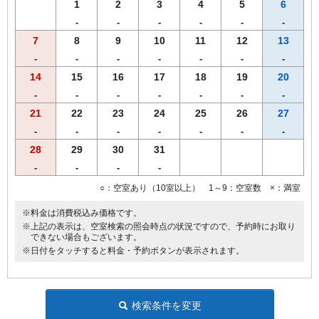
1
2
3
4
5
6
-
-
-
-
-
-
7
8
9
10
11
12
13
-
-
-
-
-
-
-
14
15
16
17
18
19
20
-
-
-
-
-
-
-
21
22
23
24
25
26
27
-
-
-
-
-
-
-
28
29
30
31
-
-
-
-
○：空室あり（10室以上） 1～9：空室数 ×：満室
※料金は消費税込み価格です。
※上記の表示は、空室検索の照会時点の状況ですので、予約時にお取り
できない場合もございます。
※日付をタッチすると料金・予約ボタンが表示されます。
検索条件を変更