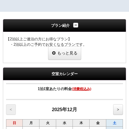
プラン紹介
【2泊以上ご連泊の方にお得なプラン】
・2泊以上のご予約でお安くなるプランです。
・ご滞在中の客室清掃はございません。
もっと見る
・ゴミ箱、灰皿、タオル類交換はさせていただきます。
・４泊以上ご宿泊の場合、４泊目、７泊目、１０泊目・・・
は、清掃に入らせていただきます。
・ご予定の変更により１泊のみのご利用になりました場合は
空室カレンダー
通常料金でのご案内となりますのでご注意ください。
【全プラン共通サービス】
1泊1室あたりの料金
(消費税込み)
・ウェルカムドリンクとしてホテルオリジナル挽きたてコーヒーを
ご用意！
・全室インターネット回線接続可能（Wi-Fi・有線LAN）
2025年12月
<
>
日
月
火
水
木
金
土