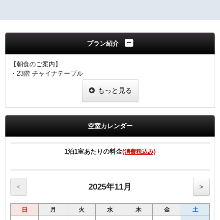
プラン紹介
【朝食のご案内】
・23階 チャイナテーブル
ブュッフェスタイル 6：30～10：00（ラストオーダー9：30）
もっと見る
※状況により
「定食スタイル」での提供となる場合がございます。
■客室のご案内■
☆全室加湿機能付空気清浄機完備
空室カレンダー
☆Wi-Fi 及び有線LAN環境完備
☆有料VOD（ビデオ・オン・デマンド）対応
☆館内にコンビニあり
1泊1室あたりの料金
(消費税込み)
☆シングル11㎡のお部屋のベットサイズは120㎝です。
☆シングル15㎡のお部屋のベットサイズは140㎝です。
☆ツインのお部屋のベットサイズは120㎝です。
☆セミダブルとはシングル15㎡の2名様利用です
2025年11月
<
>
■宿泊税のご案内■
日
月
火
水
木
金
土
大阪府条例により、ご宿泊料金に応じた宿泊税を別途頂戴いたしま