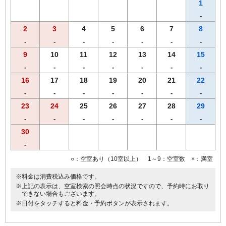
す。あらかじめご了承くださいませ。
1
-
2
3
4
5
6
7
8
-
-
-
-
-
-
-
9
10
11
12
13
14
15
-
-
-
-
-
-
-
16
17
18
19
20
21
22
-
-
-
-
-
-
-
23
24
25
26
27
28
29
-
-
-
-
-
-
-
30
-
○：空室あり（10室以上） 1～9：空室数 ×：満室
※料金は消費税込み価格です。
※上記の表示は、空室検索の照会時点の状況ですので、予約時にお取り
できない場合もございます。
※日付をタッチすると料金・予約ボタンが表示されます。