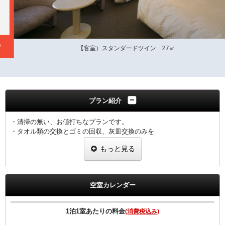
【客室）スタンダードツイン 27㎡
プラン紹介
・清掃の無い、お値打ちなプランです。
・タオル類の交換とゴミの回収、灰皿交換のみを
させていただきます。
もっと見る
・シーツ、枕カバー、ナイトウエア、スリッパ、
歯ブラシ、かみそりの交換は行いません。
尚、衛生管理上3泊毎に通常清掃をいたします。
空室カレンダー
※ご予定の変更により1泊の場合は、通常料金となります。
1泊1室あたりの料金
(消費税込み)