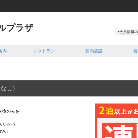
ルプラザ
会員情報の
案内
レストラン
館内施設
宴
掃なし）
。
皿交換のみを
スリッパ、
せん。