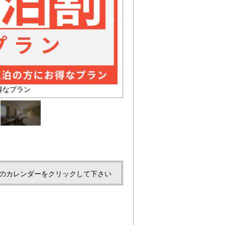
西川の[エアー]
【客室
のカレンダーをクリックして下さい