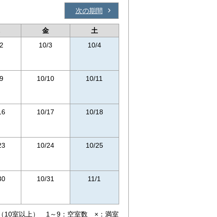
次の期間
金
土
2
10/3
10/4
9
10/10
10/11
16
10/17
10/18
23
10/24
10/25
30
10/31
11/1
（10室以上） 1～9：空室数 ×：満室