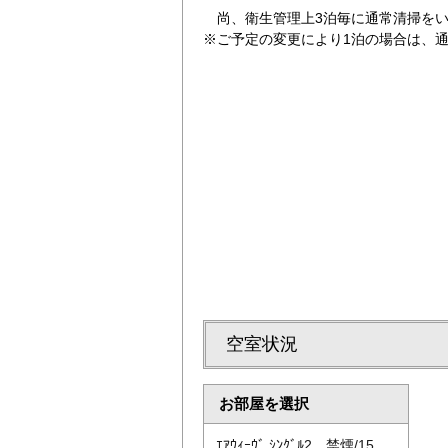
尚、衛生管理上3泊毎に通常清掃をい
※ご予定の変更により1泊の場合は、
【客室）スタンダードツイン 27㎡
空室状況
お部屋を選択
ｴｱｳｨｰｳﾞ ｼﾝｸﾞﾙ2 禁煙/15