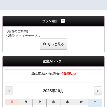
プラン紹介
【朝食のご案内】
・23階 チャイナテーブル
ブュッフェスタイル 6：30～10：00（ラストオーダー9：30）
もっと見る
※状況により
「定食スタイル」での提供となる場合がございます。
■客室のご案内■
☆全室加湿機能付空気清浄機完備
空室カレンダー
☆Wi-Fi 及び有線LAN環境完備
☆有料VOD（ビデオ・オン・デマンド）対応
☆館内にコンビニあり
1泊1室あたりの料金
(消費税込み)
☆シングル11㎡のお部屋のベットサイズは120㎝です。
☆シングル15㎡のお部屋のベットサイズは140㎝です。
☆ツインのお部屋のベットサイズは120㎝です。
☆セミダブルとはシングル15㎡の2名様利用です
2025年10月
<
>
■宿泊税のご案内■
日
月
火
水
木
金
土
大阪府条例により、ご宿泊料金に応じた宿泊税を別途頂戴いたしま