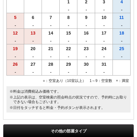
す。あらかじめご了承くださいませ。
1
2
3
4
-
-
-
-
5
6
7
8
9
10
11
-
-
-
-
-
-
-
12
13
14
15
16
17
18
-
-
-
-
-
-
-
19
20
21
22
23
24
25
-
-
-
-
-
-
-
26
27
28
29
30
31
-
-
-
-
-
-
○：空室あり（10室以上） 1～9：空室数 ×：満室
※料金は消費税込み価格です。
※上記の表示は、空室検索の照会時点の状況ですので、予約時にお取り
できない場合もございます。
※日付をタッチすると料金・予約ボタンが表示されます。
その他の部屋タイプ