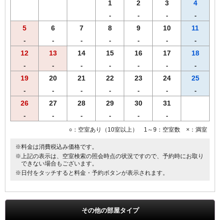
す。あらかじめご了承くださいませ。
1
2
3
4
-
-
-
-
5
6
7
8
9
10
11
-
-
-
-
-
-
-
12
13
14
15
16
17
18
-
-
-
-
-
-
-
19
20
21
22
23
24
25
-
-
-
-
-
-
-
26
27
28
29
30
31
-
-
-
-
-
-
○：空室あり（10室以上） 1～9：空室数 ×：満室
※料金は消費税込み価格です。
※上記の表示は、空室検索の照会時点の状況ですので、予約時にお取り
できない場合もございます。
※日付をタッチすると料金・予約ボタンが表示されます。
その他の部屋タイプ