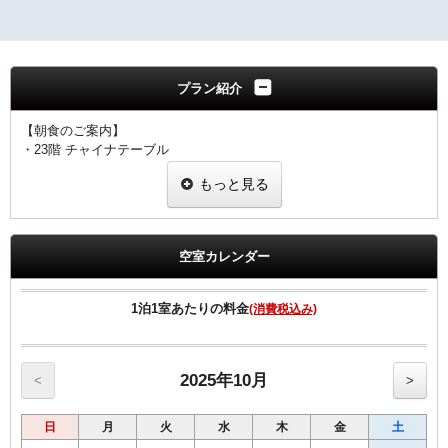
プラン紹介
【朝食のご案内】
・23階 チャイナテーブル
ブュッフェスタイル 6：30～10：00（ラストオーダー9：30）
もっと見る
※状況により
「定食スタイル」での提供となる場合がございます。
■客室のご案内■
☆全室加湿機能付空気清浄機完備
空室カレンダー
☆Wi-Fi 及び有線LAN環境完備
☆有料VOD（ビデオ・オン・デマンド）対応
☆館内にコンビニあり
1泊1室あたりの料金
(消費税込み)
☆シングル11㎡のお部屋のベットサイズは120㎝です。
☆シングル15㎡のお部屋のベットサイズは140㎝です。
☆ツインのお部屋のベットサイズは120㎝です。
☆セミダブルとはシングル15㎡の2名様利用です
2025年10月
<
>
■宿泊税のご案内■
日
月
火
水
木
金
土
大阪府条例により、ご宿泊料金に応じた宿泊税を別途頂戴いたしま