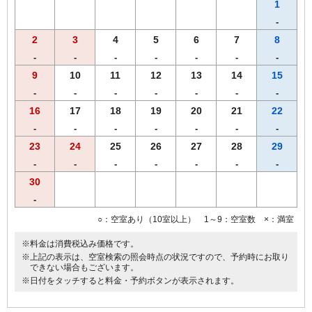
す。あらかじめご了承くださいませ。
1
-
2
3
4
5
6
7
8
-
-
-
-
-
-
-
9
10
11
12
13
14
15
-
-
-
-
-
-
-
16
17
18
19
20
21
22
-
-
-
-
-
-
-
23
24
25
26
27
28
29
-
-
-
-
-
-
-
30
-
○：空室あり（10室以上） 1～9：空室数 ×：満室
※料金は消費税込み価格です。
※上記の表示は、空室検索の照会時点の状況ですので、予約時にお取り
できない場合もございます。
※日付をタッチすると料金・予約ボタンが表示されます。