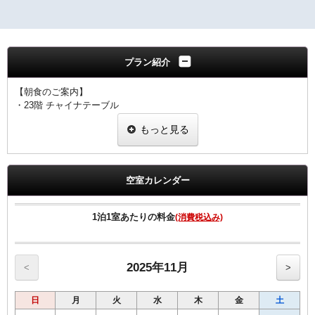
プラン紹介
【朝食のご案内】
・23階 チャイナテーブル
ブュッフェスタイル 6：30～10：00（ラストオーダー9：30）
もっと見る
※状況により
「定食スタイル」での提供となる場合がございます。
■客室のご案内■
☆全室加湿機能付空気清浄機完備
空室カレンダー
☆Wi-Fi 及び有線LAN環境完備
☆有料VOD（ビデオ・オン・デマンド）対応
☆館内にコンビニあり
1泊1室あたりの料金
(消費税込み)
☆シングル11㎡のお部屋のベットサイズは120㎝です。
☆シングル15㎡のお部屋のベットサイズは140㎝です。
☆ツインのお部屋のベットサイズは120㎝です。
☆セミダブルとはシングル15㎡の2名様利用です
2025年11月
<
>
■宿泊税のご案内■
日
月
火
水
木
金
土
大阪府条例により、ご宿泊料金に応じた宿泊税を別途頂戴いたしま