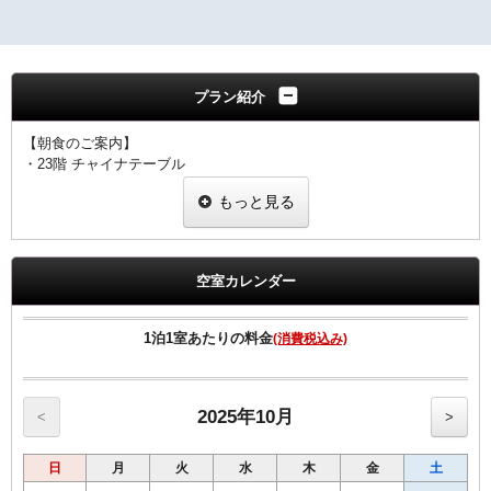
プラン紹介
【朝食のご案内】
・23階 チャイナテーブル
ブュッフェスタイル 6：30～10：00（ラストオーダー9：30）
もっと見る
※状況により
「定食スタイル」での提供となる場合がございます。
■客室のご案内■
☆全室加湿機能付空気清浄機完備
空室カレンダー
☆Wi-Fi 及び有線LAN環境完備
☆有料VOD（ビデオ・オン・デマンド）対応
☆館内にコンビニあり
1泊1室あたりの料金
(消費税込み)
☆シングル11㎡のお部屋のベットサイズは120㎝です。
☆シングル15㎡のお部屋のベットサイズは140㎝です。
☆ツインのお部屋のベットサイズは120㎝です。
☆セミダブルとはシングル15㎡の2名様利用です
2025年10月
<
>
■宿泊税のご案内■
日
月
火
水
木
金
土
大阪府条例により、ご宿泊料金に応じた宿泊税を別途頂戴いたしま