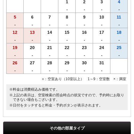
す。あらかじめご了承くださいませ。
1
2
3
4
-
-
-
-
5
6
7
8
9
10
11
-
-
-
-
-
-
-
12
13
14
15
16
17
18
-
-
-
-
-
-
-
19
20
21
22
23
24
25
-
-
-
-
-
-
-
26
27
28
29
30
31
-
-
-
-
-
-
○：空室あり（10室以上） 1～9：空室数 ×：満室
※料金は消費税込み価格です。
※上記の表示は、空室検索の照会時点の状況ですので、予約時にお取り
できない場合もございます。
※日付をタッチすると料金・予約ボタンが表示されます。
その他の部屋タイプ