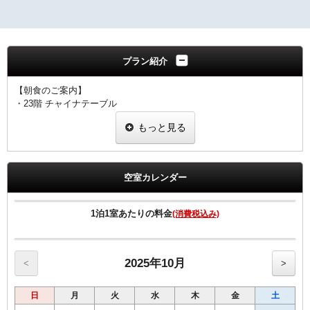
プラン紹介
【朝食のご案内】
・23階 チャイナテーブル
ブュッフェスタイル 6：30～10：00（ラストオーダー9：30）
もっと見る
※状況により
「定食スタイル」での提供となる場合がございます。
■客室のご案内■
☆全室加湿機能付空気清浄機完備
空室カレンダー
☆Wi-Fi 及び有線LAN環境完備
☆有料VOD（ビデオ・オン・デマンド）対応
☆館内にコンビニあり
1泊1室あたりの料金
(消費税込み)
☆シングル11㎡のお部屋のベットサイズは120㎝です。
☆シングル15㎡のお部屋のベットサイズは140㎝です。
☆ツインのお部屋のベットサイズは120㎝です。
☆セミダブルとはシングル15㎡の2名様利用です
2025年10月
<
>
■宿泊税のご案内■
日
月
火
水
木
金
土
大阪府条例により、ご宿泊料金に応じた宿泊税を別途頂戴いたしま