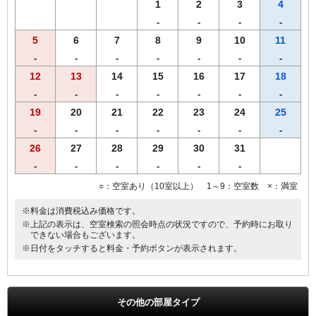
す。あらかじめご了承くださいませ。
1
2
3
4
-
-
-
-
5
6
7
8
9
10
11
-
-
-
-
-
-
-
12
13
14
15
16
17
18
-
-
-
-
-
-
-
19
20
21
22
23
24
25
-
-
-
-
-
-
-
26
27
28
29
30
31
-
-
-
-
-
-
○：空室あり（10室以上） 1～9：空室数 ×：満室
※料金は消費税込み価格です。
※上記の表示は、空室検索の照会時点の状況ですので、予約時にお取り
できない場合もございます。
※日付をタッチすると料金・予約ボタンが表示されます。
その他の部屋タイプ