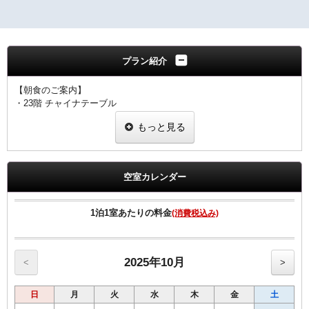
プラン紹介
【朝食のご案内】
・23階 チャイナテーブル
ブュッフェスタイル 6：30～10：00（ラストオーダー9：30）
もっと見る
※状況により
「定食スタイル」での提供となる場合がございます。
■客室のご案内■
☆全室加湿機能付空気清浄機完備
空室カレンダー
☆Wi-Fi 及び有線LAN環境完備
☆有料VOD（ビデオ・オン・デマンド）対応
☆館内にコンビニあり
1泊1室あたりの料金
(消費税込み)
☆シングル11㎡のお部屋のベットサイズは120㎝です。
☆シングル15㎡のお部屋のベットサイズは140㎝です。
☆ツインのお部屋のベットサイズは120㎝です。
☆セミダブルとはシングル15㎡の2名様利用です
2025年10月
<
>
■宿泊税のご案内■
日
月
火
水
木
金
土
大阪府条例により、ご宿泊料金に応じた宿泊税を別途頂戴いたしま