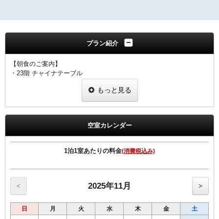
プラン紹介
【朝食のご案内】
・23階 チャイナテーブル
ブュッフェスタイル 6：30～10：00（ラストオーダー9：30）
もっと見る
※状況により
「定食スタイル」での提供となる場合がございます。
■客室のご案内■
☆全室加湿機能付空気清浄機完備
空室カレンダー
☆Wi-Fi 及び有線LAN環境完備
☆有料VOD（ビデオ・オン・デマンド）対応
☆館内にコンビニあり
1泊1室あたりの料金
(消費税込み)
☆シングル11㎡のお部屋のベットサイズは120㎝です。
☆シングル15㎡のお部屋のベットサイズは140㎝です。
☆ツインのお部屋のベットサイズは120㎝です。
☆セミダブルとはシングル15㎡の2名様利用です
2025年11月
<
>
■宿泊税のご案内■
日
月
火
水
木
金
土
大阪府条例により、ご宿泊料金に応じた宿泊税を別途頂戴いたしま