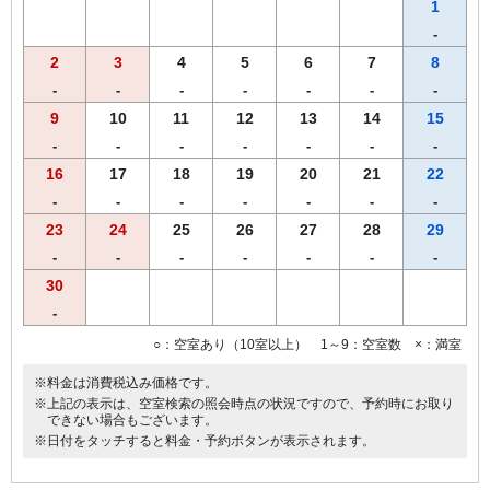
す。あらかじめご了承くださいませ。
1
-
2
3
4
5
6
7
8
-
-
-
-
-
-
-
9
10
11
12
13
14
15
-
-
-
-
-
-
-
16
17
18
19
20
21
22
-
-
-
-
-
-
-
23
24
25
26
27
28
29
-
-
-
-
-
-
-
30
-
○：空室あり（10室以上） 1～9：空室数 ×：満室
※料金は消費税込み価格です。
※上記の表示は、空室検索の照会時点の状況ですので、予約時にお取り
できない場合もございます。
※日付をタッチすると料金・予約ボタンが表示されます。