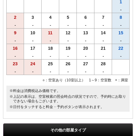
す。あらかじめご了承くださいませ。
1
-
2
3
4
5
6
7
8
-
-
-
-
-
-
-
9
10
11
12
13
14
15
-
-
-
-
-
-
-
16
17
18
19
20
21
22
-
-
-
-
-
-
-
23
24
25
26
27
28
-
-
-
-
-
-
○：空室あり（10室以上） 1～9：空室数 ×：満室
※料金は消費税込み価格です。
※上記の表示は、空室検索の照会時点の状況ですので、予約時にお取り
できない場合もございます。
※日付をタッチすると料金・予約ボタンが表示されます。
その他の部屋タイプ