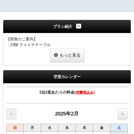
プラン紹介
【朝食のご案内】
・23階 チャイナテーブル
ブュッフェスタイル 6：30～10：00（ラストオーダー9：30）
もっと見る
※状況により
「定食スタイル」での提供となる場合がございます。
■客室のご案内■
☆全室加湿機能付空気清浄機完備
空室カレンダー
☆Wi-Fi 及び有線LAN環境完備
☆有料VOD（ビデオ・オン・デマンド）対応
☆館内にコンビニあり
1泊1室あたりの料金
(消費税込み)
☆シングル11㎡のお部屋のベットサイズは120㎝です。
☆シングル15㎡のお部屋のベットサイズは140㎝です。
☆ツインのお部屋のベットサイズは120㎝です。
☆セミダブルとはシングル15㎡の2名様利用です
2025年2月
<
>
■宿泊税のご案内■
日
月
火
水
木
金
土
大阪府条例により、ご宿泊料金に応じた宿泊税を別途頂戴いたしま