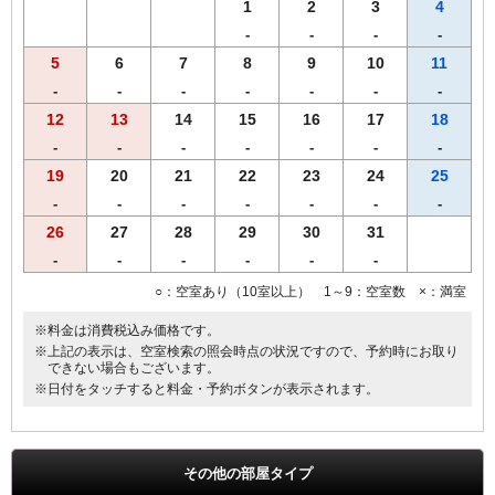
す。あらかじめご了承くださいませ。
1
2
3
4
-
-
-
-
5
6
7
8
9
10
11
-
-
-
-
-
-
-
12
13
14
15
16
17
18
-
-
-
-
-
-
-
19
20
21
22
23
24
25
-
-
-
-
-
-
-
26
27
28
29
30
31
-
-
-
-
-
-
○：空室あり（10室以上） 1～9：空室数 ×：満室
※料金は消費税込み価格です。
※上記の表示は、空室検索の照会時点の状況ですので、予約時にお取り
できない場合もございます。
※日付をタッチすると料金・予約ボタンが表示されます。
その他の部屋タイプ