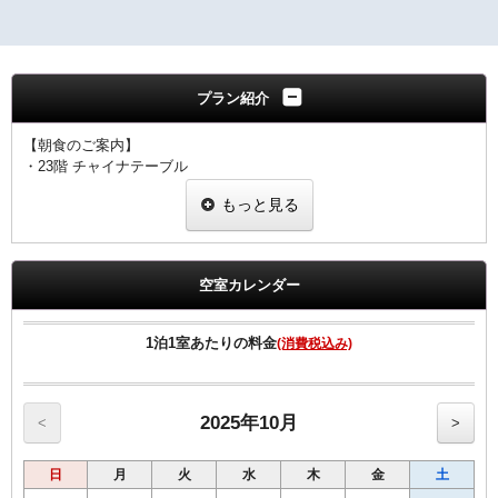
プラン紹介
【朝食のご案内】
・23階 チャイナテーブル
ブュッフェスタイル 6：30～10：00（ラストオーダー9：30）
もっと見る
※状況により
「定食スタイル」での提供となる場合がございます。
■客室のご案内■
☆全室加湿機能付空気清浄機完備
空室カレンダー
☆Wi-Fi 及び有線LAN環境完備
☆有料VOD（ビデオ・オン・デマンド）対応
☆館内にコンビニあり
1泊1室あたりの料金
(消費税込み)
☆シングル11㎡のお部屋のベットサイズは120㎝です。
☆シングル15㎡のお部屋のベットサイズは140㎝です。
☆ツインのお部屋のベットサイズは120㎝です。
☆セミダブルとはシングル15㎡の2名様利用です
2025年10月
<
>
■宿泊税のご案内■
日
月
火
水
木
金
土
大阪府条例により、ご宿泊料金に応じた宿泊税を別途頂戴いたしま