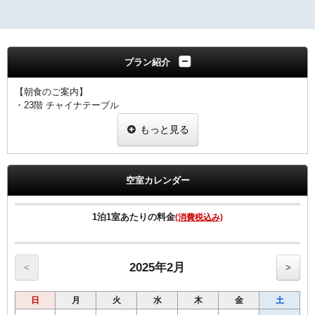
プラン紹介
【朝食のご案内】
・23階 チャイナテーブル
ブュッフェスタイル 6：30～10：00（ラストオーダー9：30）
もっと見る
※状況により
「定食スタイル」での提供となる場合がございます。
■客室のご案内■
☆全室加湿機能付空気清浄機完備
空室カレンダー
☆Wi-Fi 及び有線LAN環境完備
☆有料VOD（ビデオ・オン・デマンド）対応
☆館内にコンビニあり
1泊1室あたりの料金
(消費税込み)
☆シングル11㎡のお部屋のベットサイズは120㎝です。
☆シングル15㎡のお部屋のベットサイズは140㎝です。
☆ツインのお部屋のベットサイズは120㎝です。
☆セミダブルとはシングル15㎡の2名様利用です
2025年2月
<
>
■宿泊税のご案内■
日
月
火
水
木
金
土
大阪府条例により、ご宿泊料金に応じた宿泊税を別途頂戴いたしま