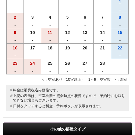
す。あらかじめご了承くださいませ。
1
-
2
3
4
5
6
7
8
-
-
-
-
-
-
-
9
10
11
12
13
14
15
-
-
-
-
-
-
-
16
17
18
19
20
21
22
-
-
-
-
-
-
-
23
24
25
26
27
28
-
-
-
-
-
-
○：空室あり（10室以上） 1～9：空室数 ×：満室
※料金は消費税込み価格です。
※上記の表示は、空室検索の照会時点の状況ですので、予約時にお取り
できない場合もございます。
※日付をタッチすると料金・予約ボタンが表示されます。
その他の部屋タイプ