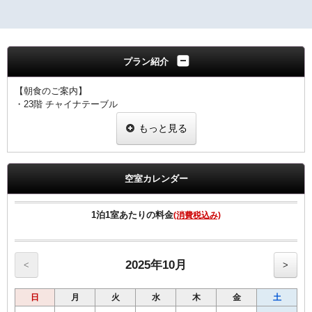
プラン紹介
【朝食のご案内】
・23階 チャイナテーブル
ブュッフェスタイル 6：30～10：00（ラストオーダー9：30）
もっと見る
※状況により
「定食スタイル」での提供となる場合がございます。
■客室のご案内■
☆全室加湿機能付空気清浄機完備
空室カレンダー
☆Wi-Fi 及び有線LAN環境完備
☆有料VOD（ビデオ・オン・デマンド）対応
☆館内にコンビニあり
1泊1室あたりの料金
(消費税込み)
☆シングル11㎡のお部屋のベットサイズは120㎝です。
☆シングル15㎡のお部屋のベットサイズは140㎝です。
☆ツインのお部屋のベットサイズは120㎝です。
☆セミダブルとはシングル15㎡の2名様利用です
2025年10月
<
>
■宿泊税のご案内■
日
月
火
水
木
金
土
大阪府条例により、ご宿泊料金に応じた宿泊税を別途頂戴いたしま