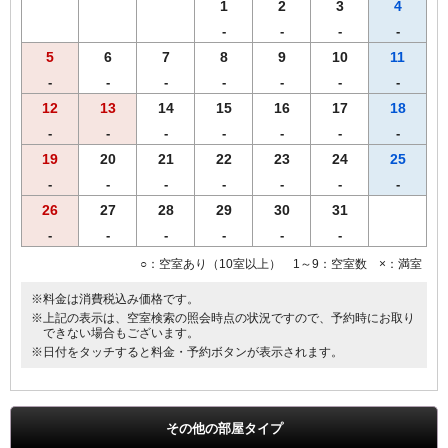
す。あらかじめご了承くださいませ。
1
2
3
4
-
-
-
-
5
6
7
8
9
10
11
-
-
-
-
-
-
-
12
13
14
15
16
17
18
-
-
-
-
-
-
-
19
20
21
22
23
24
25
-
-
-
-
-
-
-
26
27
28
29
30
31
-
-
-
-
-
-
○：空室あり（10室以上） 1～9：空室数 ×：満室
※料金は消費税込み価格です。
※上記の表示は、空室検索の照会時点の状況ですので、予約時にお取り
できない場合もございます。
※日付をタッチすると料金・予約ボタンが表示されます。
その他の部屋タイプ