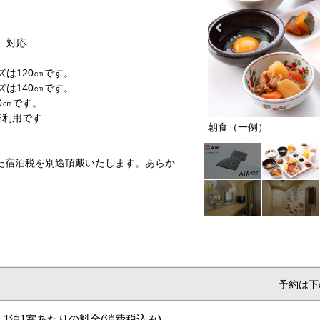
）対応
は120㎝です。
は140㎝です。
0㎝です。
様利用です
朝食（一例）
た宿泊税を別途頂戴いたします。あらか
予約は下
1泊1室あたりの料金
(消費税込み)