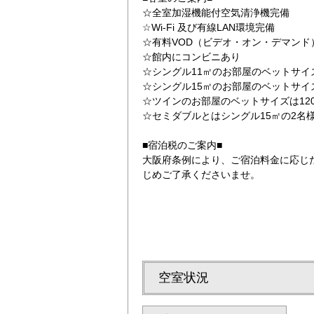
☆全室加湿機能付空気清浄機完備
☆Wi-Fi 及び有線LAN環境完備
☆有料VOD（ビデオ・オン・デマンド
☆館内にコンビニあり
☆シングル11㎡のお部屋のベットサイズ
☆シングル15㎡のお部屋のベットサイズ
☆ツインのお部屋のベットサイズは12
☆セミダブルとはシングル15㎡の2名
にコンビニもあります
西川の[エアー]
■宿泊税のご案内■
大阪府条例により、ご宿泊料金に応じ
じめご了承くださいませ。
空室状況