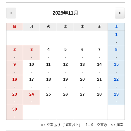
☆シングル15㎡のお部屋のベットサイズは140㎝です。
☆ツインのお部屋のベットサイズは120㎝です。
☆セミダブルとはシングル15㎡の2名様利用です
2025年11月
<
>
■宿泊税のご案内■
日
月
火
水
木
金
土
大阪府条例により、ご宿泊料金に応じた宿泊税を別途頂戴いたしま
す。あらかじめご了承くださいませ。
1
-
2
3
4
5
6
7
8
-
-
-
-
-
-
-
9
10
11
12
13
14
15
-
-
-
-
-
-
-
16
17
18
19
20
21
22
-
-
-
-
-
-
-
23
24
25
26
27
28
29
-
-
-
-
-
-
-
30
-
○：空室あり（10室以上） 1～9：空室数 ×：満室