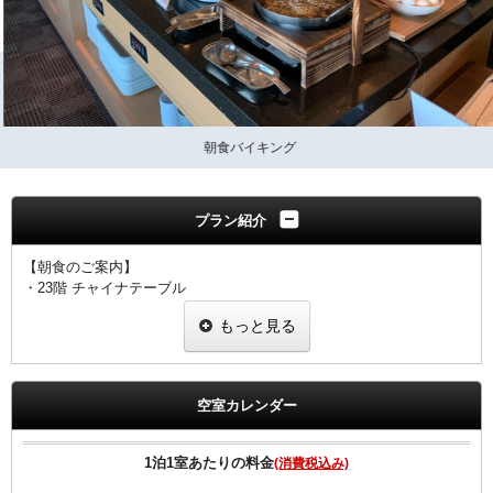
朝食バイキング
プラン紹介
【朝食のご案内】
・23階 チャイナテーブル
ブュッフェスタイル 6：30～10：00（ラストオーダー9：30）
もっと見る
※状況により
「定食スタイル」での提供となる場合がございます。
■客室のご案内■
☆全室加湿機能付空気清浄機完備
空室カレンダー
☆Wi-Fi 及び有線LAN環境完備
☆有料VOD（ビデオ・オン・デマンド）対応
☆館内にコンビニあり
1泊1室あたりの料金
(消費税込み)
☆シングル11㎡のお部屋のベットサイズは120㎝です。