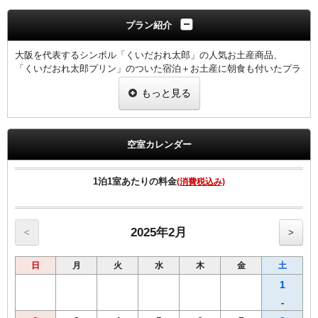
プラン紹介
大阪を代表するシンボル「くいだおれ太郎」の人気お土産商品、
「くいだおれ太郎プリン」のついた宿泊＋お土産に朝食も付いたプラ
ンです♪♪♪
もっと見る
☆☆☆
カラメル＆クラッシュのＷソースで、クレームブリュレ風のほろにが
絶品プリンに！
空室カレンダー
☆☆☆
プリンが入っている三角帽子は、ペットやぬいぐるみの頭にかぶせて
記念撮影をしたり、キーホルダー等へ加工したりしてもカワイイ！イ
1泊1室あたりの料金
(消費税込み)
ンスタ映えしますよ♪♪♪♪♪
☆☆☆
レトロな太郎さんが描かれた専用紙袋に入れて、チェックイン時にお
渡しします♪
2025年2月
<
>
ご家族やご友人へのお土産に、またご自分へのお土産にも多すぎない
日
月
火
水
木
金
土
３つ入り！
ぜひ連れて帰ってや～～～(○-○)ノ
1
（くいだおれ太郎プリンはお一部屋につき1箱（3個です）
-