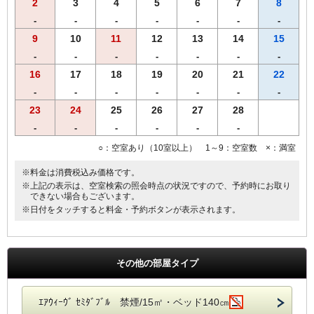
2
3
4
5
6
7
8
【朝食のご案内】
・23階 チャイナテーブル
-
-
-
-
-
-
-
ブュッフェスタイル 6：30～10：00（ラストオーダー9：30）
9
10
11
12
13
14
15
※状況により
「定食スタイル」での提供となる場合がございます。
-
-
-
-
-
-
-
■客室のご案内■
16
17
18
19
20
21
22
☆全室加湿機能付空気清浄機完備
-
-
-
-
-
-
-
☆Wi-Fi 及び有線LAN環境完備
23
24
25
26
27
28
☆有料VOD（ビデオ・オン・デマンド）対応
☆館内にコンビニあり
-
-
-
-
-
-
☆シングル11㎡のお部屋のベットサイズは120㎝です。
○：空室あり（10室以上） 1～9：空室数 ×：満室
☆シングル15㎡のお部屋のベットサイズは140㎝です。
☆ツインのお部屋のベットサイズは120㎝です。
※料金は消費税込み価格です。
☆ダブルのお部屋のベットサイズは160㎝です。
※上記の表示は、空室検索の照会時点の状況ですので、予約時にお取り
☆セミダブルとはシングル15㎡の2名利用です。
できない場合もございます。
※日付をタッチすると料金・予約ボタンが表示されます。
■宿泊税のご案内■
大阪府条例により、ご宿泊料金に応じた宿泊税を別途頂戴いたしま
す。あらかじめご了承くださいませ。
その他の部屋タイプ
ｴｱｳｨｰｳﾞ ｾﾐﾀﾞﾌﾞﾙ 禁煙/15㎡・ベッド140㎝