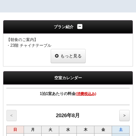
プラン紹介
【朝食のご案内】
・23階 チャイナテーブル
ブュッフェスタイル 6：30～10：00（ラストオーダー9：30）
もっと見る
※状況により
「定食スタイル」での提供となる場合がございます。
■客室のご案内■
☆全室加湿機能付空気清浄機完備
空室カレンダー
☆Wi-Fi 及び有線LAN環境完備
☆有料VOD（ビデオ・オン・デマンド）対応
☆館内にコンビニあり
1泊1室あたりの料金
(消費税込み)
☆シングル11㎡のお部屋のベットサイズは120㎝です。
☆シングル15㎡のお部屋のベットサイズは140㎝です。
☆ツインのお部屋のベットサイズは120㎝です。
☆セミダブルとはシングル15㎡の2名様利用です
2026年8月
<
>
■宿泊税のご案内■
日
月
火
水
木
金
土
大阪府条例により、ご宿泊料金に応じた宿泊税を別途頂戴いたしま