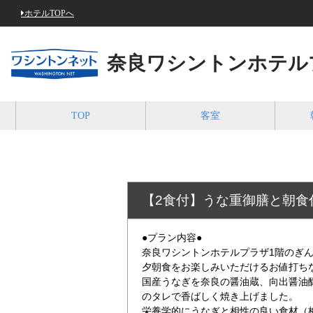
ホテルTOPへ
奈良ワシントンホテル
TOP
客室
【2食付】うな重御膳と朝食
●プラン内容●
奈良ワシントンホテルプラザ1階のぎ
夕朝食をお楽しみいただけるお値打ち
国産うなぎを奈良の醤油蔵、向出醤油
のタレで香ばしく焼き上げました。
栄養学的にうなぎと相性の良い食材（