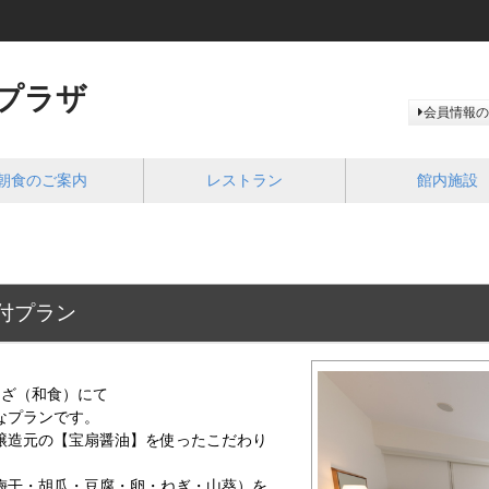
プラザ
会員情報の
朝食のご案内
レストラン
館内施設
付プラン
んざ（和食）にて
なプランです。
醸造元の【宝扇醤油】を使ったこだわり
梅干・胡瓜・豆腐・卵・ねぎ・山葵）を