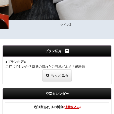
ツイン2
プラン紹介
●プラン内容●
ご存じでしたか？奈良の隠れたご当地グルメ「飛鳥鍋」
鶏肉、野菜を牛乳とだし汁で煮込んだ「ミルキー」で懐かしい味わい
もっと見る
です。
奈良ワシントンホテルプラザ1階のぎんざ（和食）にて
お造り・天ぷら付き御膳です
いにしえの献立が、今や新感覚。老若男女にお薦めします。
空室カレンダー
1階 ぎんざ
夕食17:30～21:00（ラストオーダー20：30）
1泊1室あたりの料金
(消費税込み)
◆ご朝食◆