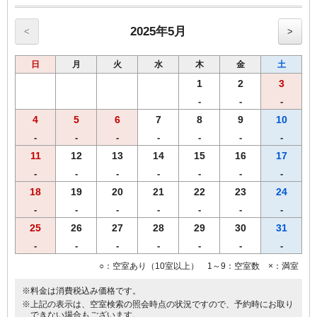
【和食】・【洋食】からお選び頂けます。
◆ご夕食◆
2025年5月
<
>
【飛鳥鍋とお造り天ぷら御膳】
・【奈良県産】大和肉鶏の飛鳥鍋
日
月
火
水
木
金
土
・ お造り三種盛り
・ 天ぷら盛り合わせ
1
2
3
・ ご飯(【奈良県産】ひのひかり)、香の物
-
-
-
4
5
6
7
8
9
10
※営業時間の関係上、19時までのご到着、19時30分までにご来店くだ
さいませ。
-
-
-
-
-
-
-
※仕入れの状況よって内容が変更になる場合がございます。
11
12
13
14
15
16
17
※領収書は一括で「宿泊代」にてご用意致します。
-
-
-
-
-
-
-
【おことわり】 飛鳥鍋御膳は、関西出身の料理長によるご宿泊者限
定メニューです。恐れ入りますが、２食付きご宿泊プランよりのみの
18
19
20
21
22
23
24
受付となります。
-
-
-
-
-
-
-
25
26
27
28
29
30
31
-
-
-
-
-
-
-
○：空室あり（10室以上） 1～9：空室数 ×：満室
※料金は消費税込み価格です。
※上記の表示は、空室検索の照会時点の状況ですので、予約時にお取り
できない場合もございます。