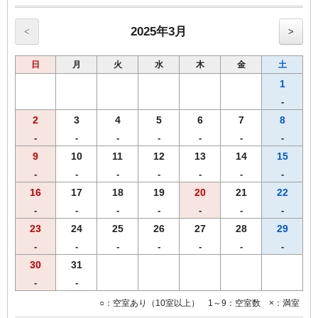
【奈良三昧御膳】
・大和牛、大和ポーク（鉄板焼き）
・大和肉鶏（むね肉、冷しゃぶ）（もも肉、唐揚げ）
2025年3月
<
>
・グラスサラダ（三輪素麺・大和なでしこ卵・海鮮・生野菜）
・ ご飯(【奈良県産】ひのひかり)、香の物
日
月
火
水
木
金
土
※営業時間の関係上、19時までのご到着、19時30分までにご来店くだ
1
さいませ。
-
※仕入れの状況よって内容が変更になる場合がございます。
2
3
4
5
6
7
8
※領収書は一括で「宿泊代」にてご用意致します。
【おことわり】奈良ざんまい御膳は、関西出身の料理長によるご宿泊
-
-
-
-
-
-
-
者限定メニューです。恐れ入りますが、２食付きご宿泊プランのみの
9
10
11
12
13
14
15
受付となります。
-
-
-
-
-
-
-
16
17
18
19
20
21
22
-
-
-
-
-
-
-
23
24
25
26
27
28
29
-
-
-
-
-
-
-
30
31
-
-
○：空室あり（10室以上） 1～9：空室数 ×：満室