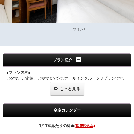
ツイン1
プラン紹介
●プラン内容●
ご夕食、ご宿泊、ご朝食まで含むオールインクルーシブプランです。
大和牛、大和ポーク、大和鶏が一度にお楽しみいただけます。
もっと見る
奈良の地酒・ご当地クラフトビールも一同に揃えております。
1階 ぎんざ
夕食17:30～21:00（ラストオーダー20：30）
空室カレンダー
◆ご朝食◆
【和食】・【洋食】からお選び頂けます。
1泊1室あたりの料金
(消費税込み)
◆ご夕食◆