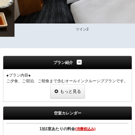
ツイン2
プラン紹介
●プラン内容●
ご夕食、ご宿泊、ご朝食まで含むオールインクルーシブプランです。
大和牛、大和ポーク、大和鶏が一度にお楽しみいただけます。
もっと見る
奈良の地酒・ご当地クラフトビールも一同に揃えております。
1階 ぎんざ
夕食17:30～21:00（ラストオーダー20：30）
空室カレンダー
◆ご朝食◆
【和食】・【洋食】からお選び頂けます。
1泊1室あたりの料金
(消費税込み)
◆ご夕食◆