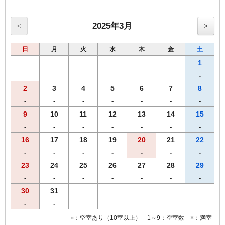
【奈良三昧御膳】
・大和牛、大和ポーク（鉄板焼き）
・大和肉鶏（むね肉、冷しゃぶ）（もも肉、唐揚げ）
2025年3月
<
>
・グラスサラダ（三輪素麺・大和なでしこ卵・海鮮・生野菜）
・ ご飯(【奈良県産】ひのひかり)、香の物
日
月
火
水
木
金
土
※営業時間の関係上、19時までのご到着、19時30分までにご来店くだ
1
さいませ。
-
※仕入れの状況よって内容が変更になる場合がございます。
2
3
4
5
6
7
8
※領収書は一括で「宿泊代」にてご用意致します。
【おことわり】奈良ざんまい御膳は、関西出身の料理長によるご宿泊
-
-
-
-
-
-
-
者限定メニューです。恐れ入りますが、２食付きご宿泊プランのみの
9
10
11
12
13
14
15
受付となります。
-
-
-
-
-
-
-
16
17
18
19
20
21
22
-
-
-
-
-
-
-
23
24
25
26
27
28
29
-
-
-
-
-
-
-
30
31
-
-
○：空室あり（10室以上） 1～9：空室数 ×：満室