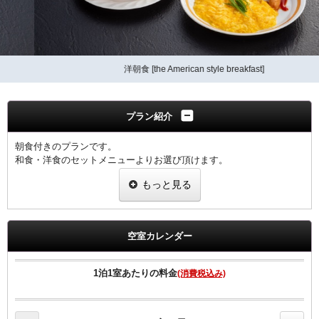
洋朝食 [the American style breakfast]
プラン紹介
朝食付きのプランです。
和食・洋食のセットメニューよりお選び頂けます。
もっと見る
【客室のご案内】
●高速インターネット回線(LAN接続/無料）
●無料Wi-fi
●プリペードカード式VODシステム（1泊1000円/120ﾀｲﾄﾙ見放題）
空室カレンダー
●全室、洗浄機付トイレ完備
●全室、加湿機能付空気清浄機設置
●枕元にUSBコンセント設置
1泊1室あたりの料金
(消費税込み)