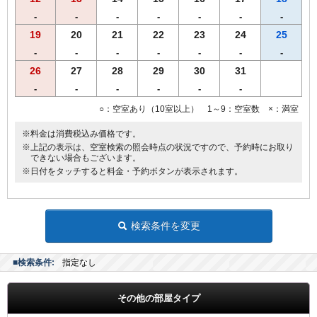
※営業時間の都合により､19時までに到着、19時30分までにご来店く
-
-
-
-
-
-
-
ださいませ。
※仕入れの状況よって内容が変更になる場合がございます。
19
20
21
22
23
24
25
※領収書は一括で「宿泊代」にてご用意致します。
-
-
-
-
-
-
-
26
27
28
29
30
31
-
-
-
-
-
-
○：空室あり（10室以上） 1～9：空室数 ×：満室
※料金は消費税込み価格です。
※上記の表示は、空室検索の照会時点の状況ですので、予約時にお取り
できない場合もございます。
※日付をタッチすると料金・予約ボタンが表示されます。
検索条件を変更
■検索条件:
指定なし
その他の部屋タイプ