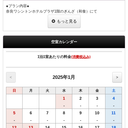
●プラン内容●
奈良ワシントンホテルプラザ1階のぎんざ（和食）にて
夕朝食をお楽しみいただけるお値打ちなプランです。
もっと見る
国産うなぎを奈良の醤油蔵、向出醤油醸造元の【宝扇醤油】を使った
こだわりのタレで香ばしく焼き上げました。
栄養学的にうなぎと相性の良い食材（梅干・胡瓜・豆腐・卵・ねぎ・
山葵）を用いた、健康的な食事を意識した御膳となっております。
空室カレンダー
1階 ぎんざ
営業時間 朝食6:30～9:00 夕食17:30～21:00（ラストオーダー20：
1泊1室あたりの料金
(消費税込み)
30）
◆ご朝食◆
【和食】・【洋食】からお選び頂けます。
2025年1月
<
>
◆ご夕食◆
日
月
火
水
木
金
土
~【うな重】御膳~
・肝吸い
1
2
3
4
・【奈良県産】大和なでしこ卵の出汁巻き
-
-
-
-
・胡瓜の梅和え
5
6
7
8
9
10
11
・葱の白和え
・香の物
-
-
-
-
-
-
-
12
13
14
15
16
17
18