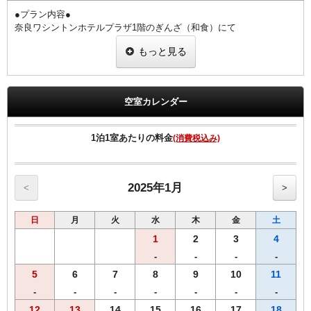
●プラン内容●
奈良ワシントンホテルプラザ1階のぎんざ（和食）にて
夕朝食をお楽しみいただけるお値打ちなプランです。
もっと見る
国産うなぎを奈良の醤油蔵、向出醤油醸造元の【宝扇醤油】を使った
こだわりのタレで香ばしく焼き上げました。
栄養学的にうなぎと相性の良い食材（梅干・胡瓜・豆腐・卵・ねぎ・
山葵）を用いた、健康的な食事を意識した御膳となっております。
空室カレンダー
1階 ぎんざ
営業時間 朝食6:30～9:00 夕食17:30～21:00（ラストオーダー20：
1泊1室あたりの料金
(消費税込み)
30）
◆ご朝食◆
【和食】・【洋食】からお選び頂けます。
2025年1月
<
>
◆ご夕食◆
日
月
火
水
木
金
土
~【うな重】御膳~
・肝吸い
1
2
3
4
・【奈良県産】大和なでしこ卵の出汁巻き
-
-
-
-
・胡瓜の梅和え
5
6
7
8
9
10
11
・葱の白和え
・香の物
-
-
-
-
-
-
-
12
13
14
15
16
17
18