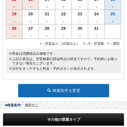
※営業時間の都合により､19時までに到着、19時30分までにご来店く
-
-
-
-
-
-
-
ださいませ。
※仕入れの状況よって内容が変更になる場合がございます。
19
20
21
22
23
24
25
※領収書は一括で「宿泊代」にてご用意致します。
-
-
-
-
-
-
-
26
27
28
29
30
31
-
-
-
-
-
-
○：空室あり（10室以上） 1～9：空室数 ×：満室
※料金は消費税込み価格です。
※上記の表示は、空室検索の照会時点の状況ですので、予約時にお取り
できない場合もございます。
※日付をタッチすると料金・予約ボタンが表示されます。
検索条件を変更
■検索条件:
指定なし
その他の部屋タイプ