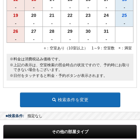
※営業時間の都合により､19時までに到着、19時30分までにご来店く
-
-
-
-
-
-
-
ださいませ。
※仕入れの状況よって内容が変更になる場合がございます。
19
20
21
22
23
24
25
※領収書は一括で「宿泊代」にてご用意致します。
-
-
-
-
-
-
-
26
27
28
29
30
31
-
-
-
-
-
-
○：空室あり（10室以上） 1～9：空室数 ×：満室
※料金は消費税込み価格です。
※上記の表示は、空室検索の照会時点の状況ですので、予約時にお取り
できない場合もございます。
※日付をタッチすると料金・予約ボタンが表示されます。
検索条件を変更
■検索条件:
指定なし
その他の部屋タイプ