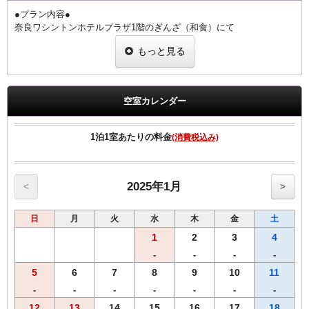
●プラン内容●
奈良ワシントンホテルプラザ1階のぎんざ（和食）にて
夕朝食をお楽しみいただけるお値打ちなプランです。
もっと見る
国産うなぎを奈良の醤油蔵、向出醤油醸造元の【宝扇醤油】を使った
こだわりのタレで香ばしく焼き上げました。
栄養学的にうなぎと相性の良い食材（梅干・胡瓜・豆腐・卵・ねぎ・
山葵）を用いた、健康的な食事を意識した御膳となっております。
空室カレンダー
1階 ぎんざ
営業時間 朝食6:30～9:00 夕食17:30～21:00（ラストオーダー20：
1泊1室あたりの料金
(消費税込み)
30）
◆ご朝食◆
【和食】・【洋食】からお選び頂けます。
2025年1月
<
>
◆ご夕食◆
日
月
火
水
木
金
土
~【うな重】御膳~
・肝吸い
1
2
3
4
・【奈良県産】大和なでしこ卵の出汁巻き
-
-
-
-
・胡瓜の梅和え
5
6
7
8
9
10
11
・葱の白和え
・香の物
-
-
-
-
-
-
-
12
13
14
15
16
17
18