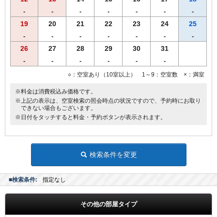
※営業時間の都合により､19時までに到着、19時30分までにご来店く
-
-
-
-
-
-
-
ださいませ。
※仕入れの状況よって内容が変更になる場合がございます。
19
20
21
22
23
24
25
※領収書は一括で「宿泊代」にてご用意致します。
-
-
-
-
-
-
-
26
27
28
29
30
31
-
-
-
-
-
-
○：空室あり（10室以上） 1～9：空室数 ×：満室
※料金は消費税込み価格です。
※上記の表示は、空室検索の照会時点の状況ですので、予約時にお取り
できない場合もございます。
※日付をタッチすると料金・予約ボタンが表示されます。
検索条件を変更
■検索条件:
指定なし
その他の部屋タイプ