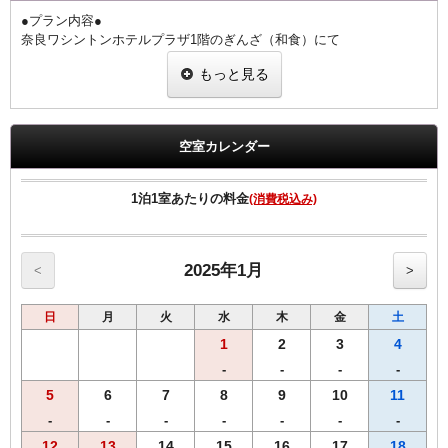
●プラン内容●
奈良ワシントンホテルプラザ1階のぎんざ（和食）にて
夕朝食をお楽しみいただけるお値打ちなプランです。
もっと見る
国産うなぎを奈良の醤油蔵、向出醤油醸造元の【宝扇醤油】を使った
こだわりのタレで香ばしく焼き上げました。
栄養学的にうなぎと相性の良い食材（梅干・胡瓜・豆腐・卵・ねぎ・
山葵）を用いた、健康的な食事を意識した御膳となっております。
空室カレンダー
1階 ぎんざ
営業時間 朝食6:30～9:00 夕食17:30～21:00（ラストオーダー20：
1泊1室あたりの料金
(消費税込み)
30）
◆ご朝食◆
【和食】・【洋食】からお選び頂けます。
2025年1月
<
>
◆ご夕食◆
日
月
火
水
木
金
土
~【うな重】御膳~
・肝吸い
1
2
3
4
・【奈良県産】大和なでしこ卵の出汁巻き
-
-
-
-
・胡瓜の梅和え
5
6
7
8
9
10
11
・葱の白和え
・香の物
-
-
-
-
-
-
-
12
13
14
15
16
17
18