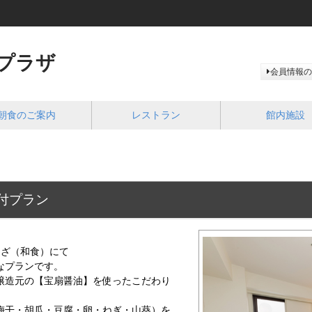
プラザ
会員情報の
朝食のご案内
レストラン
館内施設
付プラン
んざ（和食）にて
なプランです。
醸造元の【宝扇醤油】を使ったこだわり
梅干・胡瓜・豆腐・卵・ねぎ・山葵）を