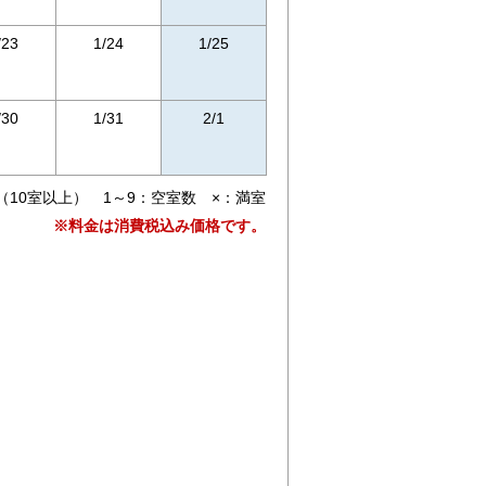
/23
1/24
1/25
/30
1/31
2/1
（10室以上） 1～9：空室数 ×：満室
※料金は消費税込み価格です。