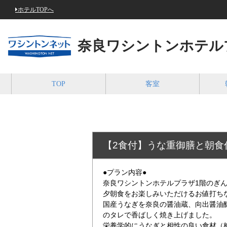
ホテルTOPへ
奈良ワシントンホテル
TOP
客室
【2食付】うな重御膳と朝食
●プラン内容●
奈良ワシントンホテルプラザ1階のぎ
夕朝食をお楽しみいただけるお値打ち
国産うなぎを奈良の醤油蔵、向出醤油
のタレで香ばしく焼き上げました。
栄養学的にうなぎと相性の良い食材（