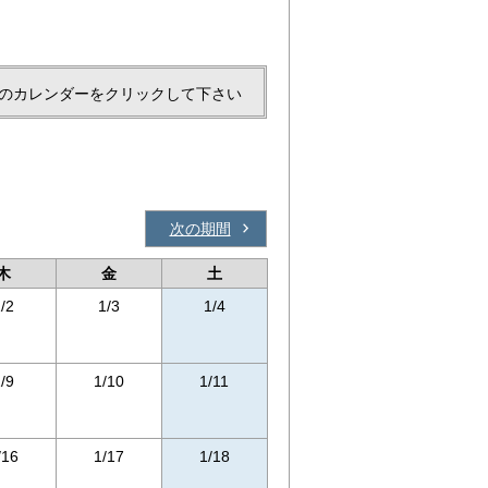
のカレンダーをクリックして下さい
次の期間
木
金
土
/2
1/3
1/4
/9
1/10
1/11
/16
1/17
1/18