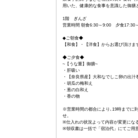
用いた、健康的な食事を意識した御膳
1階 ぎんざ
営業時間 朝食6:30～9:00 夕食17:3
◆ご朝食◆
【和食】・【洋食】からお選び頂けま
うな重御膳
◆ご夕食◆
~【うな重】御膳~
・肝吸い
・【奈良県産】大和なでしこ卵の出汁
・胡瓜の梅和え
・葱の白和え
・香の物
※営業時間の都合により､19時までに到
せ。
※仕入れの状況よって内容が変更にな
※領収書は一括で「宿泊代」にてご用