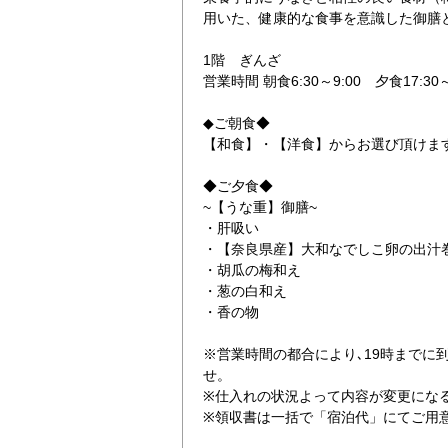
用いた、健康的な食事を意識した御膳
1階 ぎんざ
営業時間 朝食6:30～9:00 夕食17:3
◆ご朝食◆
【和食】・【洋食】からお選び頂けま
うな重御膳
◆ご夕食◆
~【うな重】御膳~
・肝吸い
・【奈良県産】大和なでしこ卵の出汁
・胡瓜の梅和え
・葱の白和え
・香の物
※営業時間の都合により､19時までに到
せ。
※仕入れの状況よって内容が変更にな
※領収書は一括で「宿泊代」にてご用