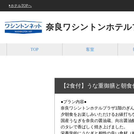
ホテルTOPへ
奈良ワシントンホテル
TOP
客室
【2食付】うな重御膳と朝食
●プラン内容●
奈良ワシントンホテルプラザ1階のぎ
夕朝食をお楽しみいただけるお値打ち
国産うなぎを奈良の醤油蔵、向出醤油
のタレで香ばしく焼き上げました。
栄養学的にうなぎと相性の良い食材（