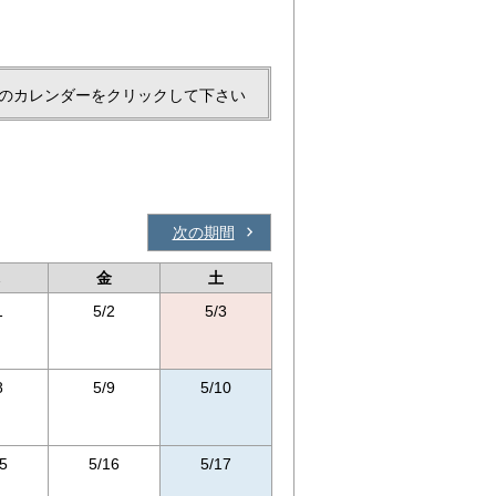
のカレンダーをクリックして下さい
次の期間
金
土
1
5/2
5/3
8
5/9
5/10
5
5/16
5/17