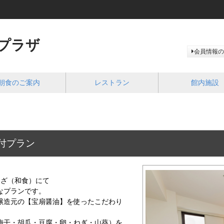
プラザ
会員情報の
朝食のご案内
レストラン
館内施設
付プラン
んざ（和食）にて
なプランです。
醸造元の【宝扇醤油】を使ったこだわり
梅干・胡瓜・豆腐・卵・ねぎ・山葵）を