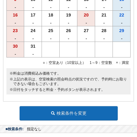
※営業時間の都合により､19時までに到着、19時30分までにご来店く
-
-
-
-
-
-
-
ださいませ。
※仕入れの状況よって内容が変更になる場合がございます。
16
17
18
19
20
21
22
※領収書は一括で「宿泊代」にてご用意致します。
-
-
-
-
-
-
-
23
24
25
26
27
28
29
-
-
-
-
-
-
-
30
31
-
-
○：空室あり（10室以上） 1～9：空室数 ×：満室
※料金は消費税込み価格です。
※上記の表示は、空室検索の照会時点の状況ですので、予約時にお取り
できない場合もございます。
※日付をタッチすると料金・予約ボタンが表示されます。
検索条件を変更
■検索条件:
指定なし