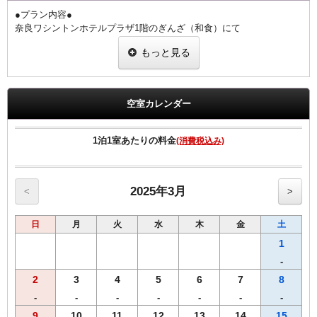
●プラン内容●
奈良ワシントンホテルプラザ1階のぎんざ（和食）にて
夕朝食をお楽しみいただけるお値打ちなプランです。
もっと見る
国産うなぎを奈良の醤油蔵、向出醤油醸造元の【宝扇醤油】を使った
こだわりのタレで香ばしく焼き上げました。
栄養学的にうなぎと相性の良い食材（梅干・胡瓜・豆腐・卵・ねぎ・
山葵）を用いた、健康的な食事を意識した御膳となっております。
空室カレンダー
1階 ぎんざ
営業時間 朝食6:30～9:00 夕食17:30～21:00（ラストオーダー20：
1泊1室あたりの料金
(消費税込み)
30）
◆ご朝食◆
【和食】・【洋食】からお選び頂けます。
2025年3月
<
>
◆ご夕食◆
日
月
火
水
木
金
土
~【うな重】御膳~
・肝吸い
1
・【奈良県産】大和なでしこ卵の出汁巻き
-
・胡瓜の梅和え
2
3
4
5
6
7
8
・葱の白和え
・香の物
-
-
-
-
-
-
-
9
10
11
12
13
14
15