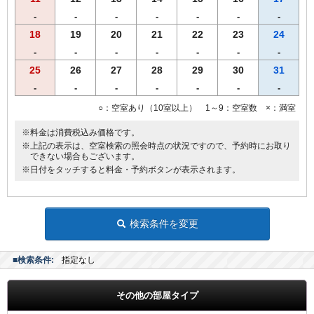
※営業時間の都合により､19時までに到着、19時30分までにご来店く
-
-
-
-
-
-
-
ださいませ。
※仕入れの状況よって内容が変更になる場合がございます。
18
19
20
21
22
23
24
※領収書は一括で「宿泊代」にてご用意致します。
-
-
-
-
-
-
-
25
26
27
28
29
30
31
-
-
-
-
-
-
-
○：空室あり（10室以上） 1～9：空室数 ×：満室
※料金は消費税込み価格です。
※上記の表示は、空室検索の照会時点の状況ですので、予約時にお取り
できない場合もございます。
※日付をタッチすると料金・予約ボタンが表示されます。
検索条件を変更
■検索条件:
指定なし
その他の部屋タイプ