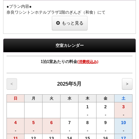
●プラン内容●
奈良ワシントンホテルプラザ1階のぎんざ（和食）にて
夕朝食をお楽しみいただけるお値打ちなプランです。
もっと見る
国産うなぎを奈良の醤油蔵、向出醤油醸造元の【宝扇醤油】を使った
こだわりのタレで香ばしく焼き上げました。
栄養学的にうなぎと相性の良い食材（梅干・胡瓜・豆腐・卵・ねぎ・
山葵）を用いた、健康的な食事を意識した御膳となっております。
空室カレンダー
1階 ぎんざ
営業時間 朝食6:30～9:00 夕食17:30～21:00（ラストオーダー20：
1泊1室あたりの料金
(消費税込み)
30）
◆ご朝食◆
【和食】・【洋食】からお選び頂けます。
2025年5月
<
>
◆ご夕食◆
日
月
火
水
木
金
土
~【うな重】御膳~
・肝吸い
1
2
3
・【奈良県産】大和なでしこ卵の出汁巻き
-
-
-
・胡瓜の梅和え
4
5
6
7
8
9
10
・葱の白和え
・香の物
-
-
-
-
-
-
-
11
12
13
14
15
16
17