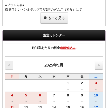
●プラン内容●
奈良ワシントンホテルプラザ1階のぎんざ（和食）にて
夕朝食をお楽しみいただけるお値打ちなプランです。
もっと見る
国産うなぎを奈良の醤油蔵、向出醤油醸造元の【宝扇醤油】を使った
こだわりのタレで香ばしく焼き上げました。
栄養学的にうなぎと相性の良い食材（梅干・胡瓜・豆腐・卵・ねぎ・
山葵）を用いた、健康的な食事を意識した御膳となっております。
空室カレンダー
1階 ぎんざ
営業時間 朝食6:30～9:00 夕食17:30～21:00（ラストオーダー20：
1泊1室あたりの料金
(消費税込み)
30）
◆ご朝食◆
【和食】・【洋食】からお選び頂けます。
2025年5月
<
>
◆ご夕食◆
日
月
火
水
木
金
土
~【うな重】御膳~
・肝吸い
1
2
3
・【奈良県産】大和なでしこ卵の出汁巻き
-
-
-
・胡瓜の梅和え
4
5
6
7
8
9
10
・葱の白和え
・香の物
-
-
-
-
-
-
-
11
12
13
14
15
16
17