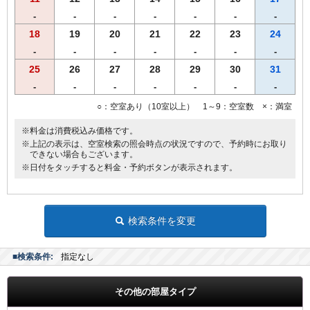
※営業時間の都合により､19時までに到着、19時30分までにご来店く
-
-
-
-
-
-
-
ださいませ。
※仕入れの状況よって内容が変更になる場合がございます。
18
19
20
21
22
23
24
※領収書は一括で「宿泊代」にてご用意致します。
-
-
-
-
-
-
-
25
26
27
28
29
30
31
-
-
-
-
-
-
-
○：空室あり（10室以上） 1～9：空室数 ×：満室
※料金は消費税込み価格です。
※上記の表示は、空室検索の照会時点の状況ですので、予約時にお取り
できない場合もございます。
※日付をタッチすると料金・予約ボタンが表示されます。
検索条件を変更
■検索条件:
指定なし
その他の部屋タイプ