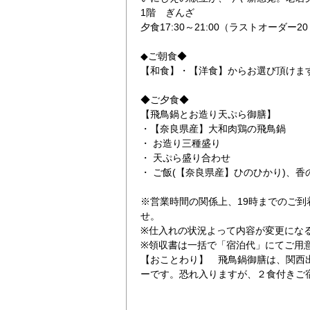
1階 ぎんざ
夕食17:30～21:00（ラストオーダー20
◆ご朝食◆
【和食】・【洋食】からお選び頂けま
◆ご夕食◆
【飛鳥鍋とお造り天ぷら御膳】
飛鳥鍋とお造り天
・【奈良県産】大和肉鶏の飛鳥鍋
・ お造り三種盛り
・ 天ぷら盛り合わせ
・ ご飯(【奈良県産】ひのひかり)、香
※営業時間の関係上、19時までのご到
せ。
※仕入れの状況よって内容が変更にな
※領収書は一括で「宿泊代」にてご用
【おことわり】 飛鳥鍋御膳は、関西
ーです。恐れ入りますが、２食付きご