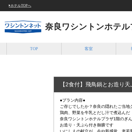
ホテルTOPへ
奈良ワシントンホテル
TOP
客室
【2食付】飛鳥鍋とお造り天
●プラン内容●
ご存じでしたか？奈良の隠れたご当地
鶏肉、野菜を牛乳とだし汁で煮込んだ
奈良ワシントンホテルプラザ1階のぎ
お造り・天ぷら付き御膳です
いにしえの献立が、今や新感覚。老若