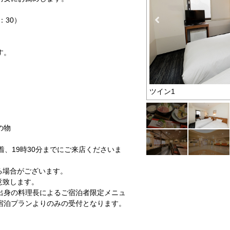
：30）
す。
ぷら御膳
ツイン1
の物
着、19時30分までにご来店くださいま
る場合がございます。
意致します。
出身の料理長によるご宿泊者限定メニュ
宿泊プランよりのみの受付となります。