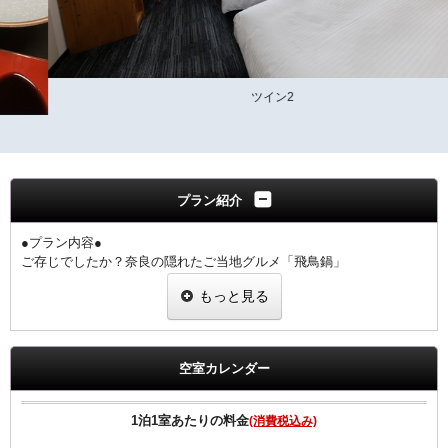
ツイン2
プラン紹介
●プラン内容●
ご存じでしたか？奈良の隠れたご当地グルメ「飛鳥鍋」
鶏肉、野菜を牛乳とだし汁で煮込んだ「ミルキー」で懐かしい味わい
もっと見る
です。
奈良ワシントンホテルプラザ1階のぎんざ（和食）にて
お造り・天ぷら付き御膳です
いにしえの献立が、今や新感覚。老若男女にお薦めします。
空室カレンダー
1階 ぎんざ
夕食17:30～21:00（ラストオーダー20：30）
1泊1室あたりの料金
(消費税込み)
◆ご朝食◆