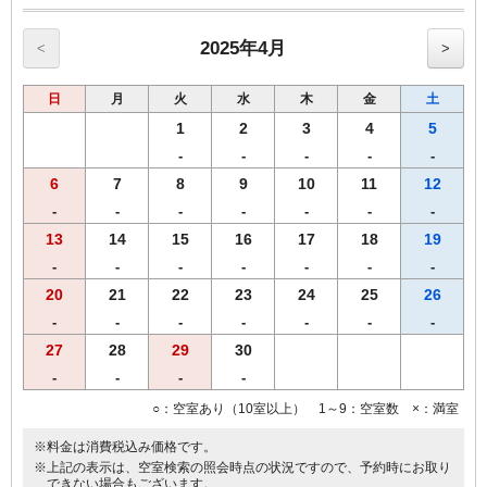
【和食】・【洋食】からお選び頂けます。
◆ご夕食◆
2025年4月
<
>
【飛鳥鍋とお造り天ぷら御膳】
・【奈良県産】大和肉鶏の飛鳥鍋
日
月
火
水
木
金
土
・ お造り三種盛り
・ 天ぷら盛り合わせ
1
2
3
4
5
・ ご飯(【奈良県産】ひのひかり)、香の物
-
-
-
-
-
6
7
8
9
10
11
12
※営業時間の関係上、19時までのご到着、19時30分までにご来店くだ
さいませ。
-
-
-
-
-
-
-
※仕入れの状況よって内容が変更になる場合がございます。
13
14
15
16
17
18
19
※領収書は一括で「宿泊代」にてご用意致します。
-
-
-
-
-
-
-
【おことわり】 飛鳥鍋御膳は、関西出身の料理長によるご宿泊者限
定メニューです。恐れ入りますが、２食付きご宿泊プランよりのみの
20
21
22
23
24
25
26
受付となります。
-
-
-
-
-
-
-
27
28
29
30
-
-
-
-
○：空室あり（10室以上） 1～9：空室数 ×：満室
※料金は消費税込み価格です。
※上記の表示は、空室検索の照会時点の状況ですので、予約時にお取り
できない場合もございます。