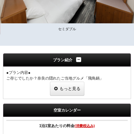
セミダブル
プラン紹介
●プラン内容●
ご存じでしたか？奈良の隠れたご当地グルメ「飛鳥鍋」
鶏肉、野菜を牛乳とだし汁で煮込んだ「ミルキー」で懐かしい味わい
もっと見る
です。
奈良ワシントンホテルプラザ1階のぎんざ（和食）にて
お造り・天ぷら付き御膳です
いにしえの献立が、今や新感覚。老若男女にお薦めします。
空室カレンダー
1階 ぎんざ
夕食17:30～21:00（ラストオーダー20：30）
1泊1室あたりの料金
(消費税込み)
◆ご朝食◆