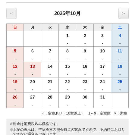
【和食】・【洋食】からお選び頂けます。
◆ご夕食◆
2025年10月
<
>
【飛鳥鍋とお造り天ぷら御膳】
・【奈良県産】大和肉鶏の飛鳥鍋
日
月
火
水
木
金
土
・ お造り三種盛り
・ 天ぷら盛り合わせ
1
2
3
4
・ ご飯(【奈良県産】ひのひかり)、香の物
-
-
-
-
5
6
7
8
9
10
11
※営業時間の関係上、19時までのご到着、19時30分までにご来店くだ
さいませ。
-
-
-
-
-
-
-
※仕入れの状況よって内容が変更になる場合がございます。
12
13
14
15
16
17
18
※領収書は一括で「宿泊代」にてご用意致します。
-
-
-
-
-
-
-
【おことわり】 飛鳥鍋御膳は、関西出身の料理長によるご宿泊者限
定メニューです。恐れ入りますが、２食付きご宿泊プランよりのみの
19
20
21
22
23
24
25
受付となります。
-
-
-
-
-
-
-
26
27
28
29
30
31
-
-
-
-
-
-
○：空室あり（10室以上） 1～9：空室数 ×：満室
※料金は消費税込み価格です。
※上記の表示は、空室検索の照会時点の状況ですので、予約時にお取り
できない場合もございます。