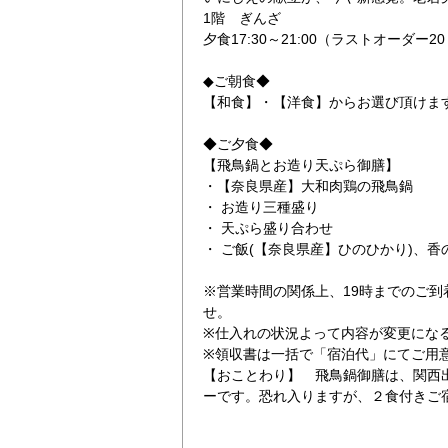
1階 ぎんざ
夕食17:30～21:00（ラストオーダー20
◆ご朝食◆
【和食】・【洋食】からお選び頂けま
◆ご夕食◆
【飛鳥鍋とお造り天ぷら御膳】
飛鳥鍋とお造り天
・【奈良県産】大和肉鶏の飛鳥鍋
・ お造り三種盛り
・ 天ぷら盛り合わせ
・ ご飯(【奈良県産】ひのひかり)、香
※営業時間の関係上、19時までのご到
せ。
※仕入れの状況よって内容が変更にな
※領収書は一括で「宿泊代」にてご用
【おことわり】 飛鳥鍋御膳は、関西
ーです。恐れ入りますが、２食付きご