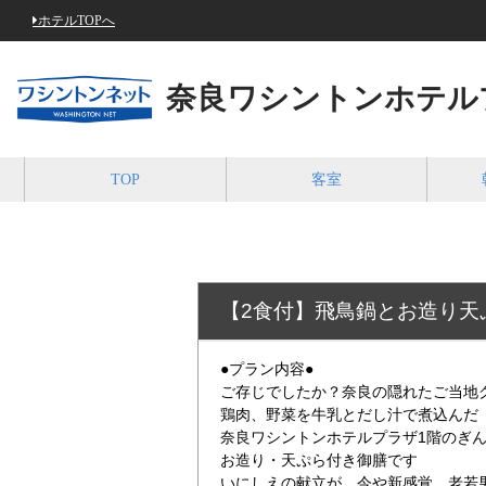
ホテルTOPへ
奈良ワシントンホテル
TOP
客室
【2食付】飛鳥鍋とお造り天
●プラン内容●
ご存じでしたか？奈良の隠れたご当地
鶏肉、野菜を牛乳とだし汁で煮込んだ
奈良ワシントンホテルプラザ1階のぎ
お造り・天ぷら付き御膳です
いにしえの献立が、今や新感覚。老若