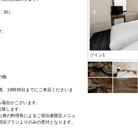
：30）
す。
ぷら御膳
ツイン1
の物
着、19時30分までにご来店くださいま
る場合がございます。
意致します。
出身の料理長によるご宿泊者限定メニュ
宿泊プランよりのみの受付となります。