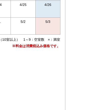
4
4/25
4/26
1
5/2
5/3
（10室以上） 1～9：空室数 ×：満室
※料金は消費税込み価格です。