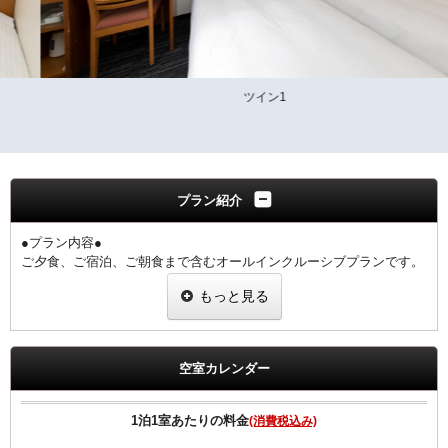
ツイン1
プラン紹介
●プラン内容●
ご夕食、ご宿泊、ご朝食まで含むオールインクルーシブプランです。
大和牛、大和ポーク、大和鶏が一度にお楽しみいただけます。
もっと見る
奈良の地酒・ご当地クラフトビールも一同に揃えております。
1階 ぎんざ
夕食17:30～21:00（ラストオーダー20：30）
空室カレンダー
◆ご朝食◆
【和食】・【洋食】からお選び頂けます。
1泊1室あたりの料金
(消費税込み)
◆ご夕食◆