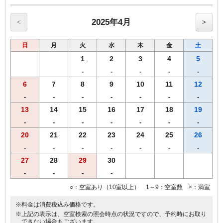
【奈良三昧御膳】
・大和牛、大和ポーク（鉄板焼き）
・大和肉鶏（むね肉、冷しゃぶ）（もも肉、唐揚げ）
2025年4月
<
>
・グラスサラダ（三輪素麺・大和なでしこ卵・海鮮・生野菜）
・ ご飯(【奈良県産】ひのひかり)、香の物
日
月
火
水
木
金
土
※営業時間の関係上、19時までのご到着、19時30分までにご来店くだ
1
2
3
4
5
さいませ。
-
-
-
-
-
※仕入れの状況よって内容が変更になる場合がございます。
6
7
8
9
10
11
12
※領収書は一括で「宿泊代」にてご用意致します。
【おことわり】奈良ざんまい御膳は、関西出身の料理長によるご宿泊
-
-
-
-
-
-
-
者限定メニューです。恐れ入りますが、２食付きご宿泊プランのみの
13
14
15
16
17
18
19
受付となります。
-
-
-
-
-
-
-
20
21
22
23
24
25
26
-
-
-
-
-
-
-
27
28
29
30
-
-
-
-
○：空室あり（10室以上） 1～9：空室数 ×：満室
※料金は消費税込み価格です。
※上記の表示は、空室検索の照会時点の状況ですので、予約時にお取り
できない場合もございます。