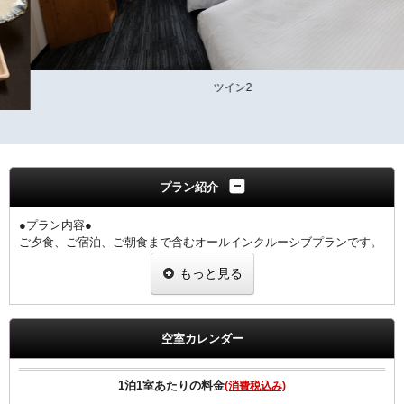
ツイン2
プラン紹介
●プラン内容●
ご夕食、ご宿泊、ご朝食まで含むオールインクルーシブプランです。
大和牛、大和ポーク、大和鶏が一度にお楽しみいただけます。
もっと見る
奈良の地酒・ご当地クラフトビールも一同に揃えております。
1階 ぎんざ
夕食17:30～21:00（ラストオーダー20：30）
空室カレンダー
◆ご朝食◆
【和食】・【洋食】からお選び頂けます。
1泊1室あたりの料金
(消費税込み)
◆ご夕食◆