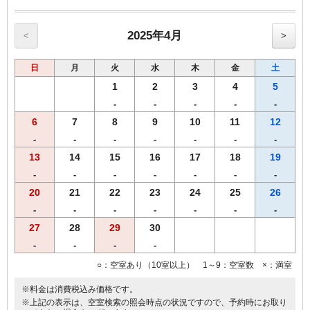
【奈良三昧御膳】
・大和牛、大和ポーク（鉄板焼き）
・大和肉鶏（むね肉、冷しゃぶ）（もも肉、唐揚げ）
2025年4月
<
>
・グラスサラダ（三輪素麺・大和なでしこ卵・海鮮・生野菜）
・ ご飯(【奈良県産】ひのひかり)、香の物
日
月
火
水
木
金
土
※営業時間の関係上、19時までのご到着、19時30分までにご来店くだ
1
2
3
4
5
さいませ。
-
-
-
-
-
※仕入れの状況よって内容が変更になる場合がございます。
6
7
8
9
10
11
12
※領収書は一括で「宿泊代」にてご用意致します。
【おことわり】奈良ざんまい御膳は、関西出身の料理長によるご宿泊
-
-
-
-
-
-
-
者限定メニューです。恐れ入りますが、２食付きご宿泊プランのみの
13
14
15
16
17
18
19
受付となります。
-
-
-
-
-
-
-
20
21
22
23
24
25
26
-
-
-
-
-
-
-
27
28
29
30
-
-
-
-
○：空室あり（10室以上） 1～9：空室数 ×：満室
※料金は消費税込み価格です。
※上記の表示は、空室検索の照会時点の状況ですので、予約時にお取り