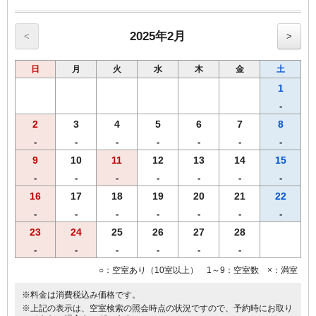
【奈良三昧御膳】
・大和牛、大和ポーク（鉄板焼き）
・大和肉鶏（むね肉、冷しゃぶ）（もも肉、唐揚げ）
2025年2月
<
>
・グラスサラダ（三輪素麺・大和なでしこ卵・海鮮・生野菜）
・ ご飯(【奈良県産】ひのひかり)、香の物
日
月
火
水
木
金
土
※営業時間の関係上、19時までのご到着、19時30分までにご来店くだ
1
さいませ。
-
※仕入れの状況よって内容が変更になる場合がございます。
2
3
4
5
6
7
8
※領収書は一括で「宿泊代」にてご用意致します。
【おことわり】奈良ざんまい御膳は、関西出身の料理長によるご宿泊
-
-
-
-
-
-
-
者限定メニューです。恐れ入りますが、２食付きご宿泊プランのみの
9
10
11
12
13
14
15
受付となります。
-
-
-
-
-
-
-
16
17
18
19
20
21
22
-
-
-
-
-
-
-
23
24
25
26
27
28
-
-
-
-
-
-
○：空室あり（10室以上） 1～9：空室数 ×：満室
※料金は消費税込み価格です。
※上記の表示は、空室検索の照会時点の状況ですので、予約時にお取り