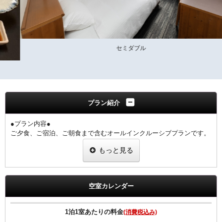
セミダブル
プラン紹介
●プラン内容●
ご夕食、ご宿泊、ご朝食まで含むオールインクルーシブプランです。
大和牛、大和ポーク、大和鶏が一度にお楽しみいただけます。
もっと見る
奈良の地酒・ご当地クラフトビールも一同に揃えております。
1階 ぎんざ
夕食17:30～21:00（ラストオーダー20：30）
空室カレンダー
◆ご朝食◆
【和食】・【洋食】からお選び頂けます。
1泊1室あたりの料金
(消費税込み)
◆ご夕食◆