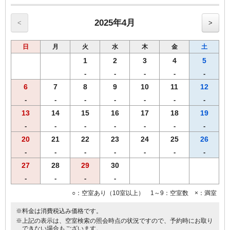
※こちらのプランはインターネット予約限定のプランです。
●高速インターネット回線(LAN接続/無料）
2025年4月
<
>
●無料Wi-fi
●プリペードカード式VODシステム（1泊1000円/120ﾀｲﾄﾙ見放題）
日
月
火
水
木
金
土
●全室、洗浄機付トイレ完備
●全室、加湿機能付空気清浄機設置
1
2
3
4
5
●枕元にUSBコンセント設置
-
-
-
-
-
6
7
8
9
10
11
12
-
-
-
-
-
-
-
13
14
15
16
17
18
19
-
-
-
-
-
-
-
20
21
22
23
24
25
26
-
-
-
-
-
-
-
27
28
29
30
-
-
-
-
○：空室あり（10室以上） 1～9：空室数 ×：満室
※料金は消費税込み価格です。
※上記の表示は、空室検索の照会時点の状況ですので、予約時にお取り
できない場合もございます。