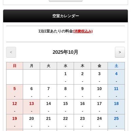
●高速インターネット回線(LAN接続/無料）
●無料Wi-fi
●プリペードカード式VODシステム（1泊1000円/120ﾀｲﾄﾙ見放題）
空室カレンダー
●全室、洗浄機付トイレ完備
●全室、加湿機能付空気清浄機設置
●枕元にUSBコンセント設置
1泊1室あたりの料金
(消費税込み)
2025年10月
<
>
日
月
火
水
木
金
土
1
2
3
4
-
-
-
-
5
6
7
8
9
10
11
-
-
-
-
-
-
-
12
13
14
15
16
17
18
-
-
-
-
-
-
-
19
20
21
22
23
24
25
-
-
-
-
-
-
-