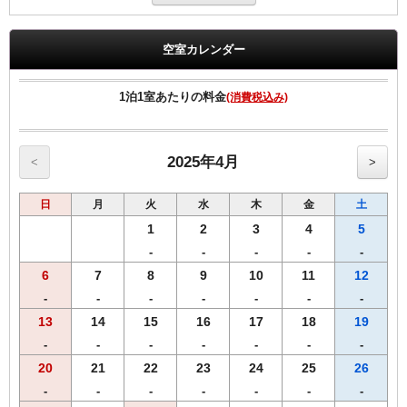
●高速インターネット回線(LAN接続/無料）
●無料Wi-fi
●プリペードカード式VODシステム（1泊1000円/120ﾀｲﾄﾙ見放題）
空室カレンダー
●全室、洗浄機付トイレ完備
●全室、加湿機能付空気清浄機設置
●枕元にUSBコンセント設置
1泊1室あたりの料金
(消費税込み)
2025年4月
<
>
日
月
火
水
木
金
土
1
2
3
4
5
-
-
-
-
-
6
7
8
9
10
11
12
-
-
-
-
-
-
-
13
14
15
16
17
18
19
-
-
-
-
-
-
-
20
21
22
23
24
25
26
-
-
-
-
-
-
-