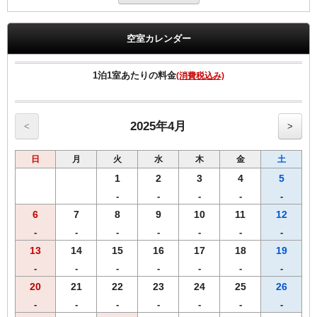
●高速インターネット回線(LAN接続/無料）
●無料Wi-fi
●プリペードカード式VODシステム（1泊1000円/120ﾀｲﾄﾙ見放題）
空室カレンダー
●全室、洗浄機付トイレ完備
●全室、加湿機能付空気清浄機設置
●枕元にUSBコンセント設置
1泊1室あたりの料金
(消費税込み)
2025年4月
<
>
日
月
火
水
木
金
土
1
2
3
4
5
-
-
-
-
-
6
7
8
9
10
11
12
-
-
-
-
-
-
-
13
14
15
16
17
18
19
-
-
-
-
-
-
-
20
21
22
23
24
25
26
-
-
-
-
-
-
-