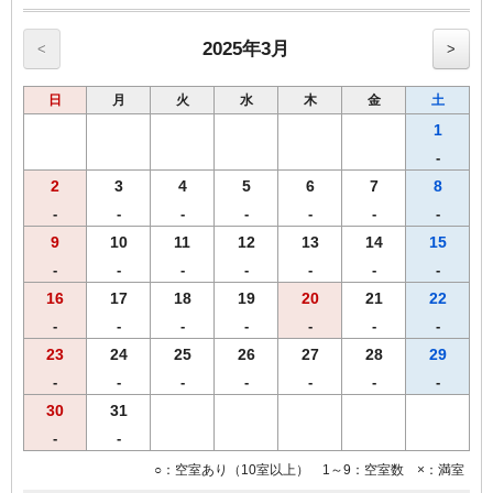
2025年3月
<
>
日
月
火
水
木
金
土
1
-
2
3
4
5
6
7
8
-
-
-
-
-
-
-
9
10
11
12
13
14
15
-
-
-
-
-
-
-
16
17
18
19
20
21
22
-
-
-
-
-
-
-
23
24
25
26
27
28
29
-
-
-
-
-
-
-
30
31
-
-
○：空室あり（10室以上） 1～9：空室数 ×：満室