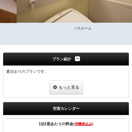
バスルーム
プラン紹介
素泊まりのプランです。
【客室のご案内】
もっと見る
●高速インターネット回線(LAN接続/無料）
●無料Wi-fi
●プリペードカード式VODシステム（1泊1000円/120ﾀｲﾄﾙ見放題）
●全室、洗浄機付トイレ完備
空室カレンダー
●全室、加湿機能付空気清浄機設置
●枕元にUSBコンセント設置
1泊1室あたりの料金
(消費税込み)