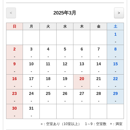
2025年3月
<
>
日
月
火
水
木
金
土
1
-
2
3
4
5
6
7
8
-
-
-
-
-
-
-
9
10
11
12
13
14
15
-
-
-
-
-
-
-
16
17
18
19
20
21
22
-
-
-
-
-
-
-
23
24
25
26
27
28
29
-
-
-
-
-
-
-
30
31
-
-
○：空室あり（10室以上） 1～9：空室数 ×：満室