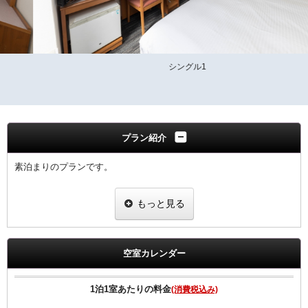
シングル1
プラン紹介
素泊まりのプランです。
【客室のご案内】
もっと見る
●高速インターネット回線(LAN接続/無料）
●無料Wi-fi
●プリペードカード式VODシステム（1泊1000円/120ﾀｲﾄﾙ見放題）
●全室、洗浄機付トイレ完備
空室カレンダー
●全室、加湿機能付空気清浄機設置
●枕元にUSBコンセント設置
1泊1室あたりの料金
(消費税込み)