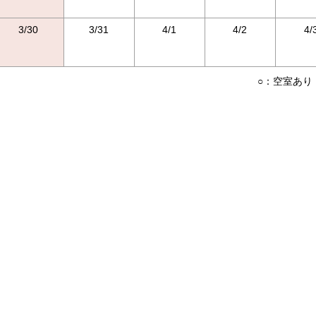
3/30
3/31
4/1
4/2
4/
○：空室あり