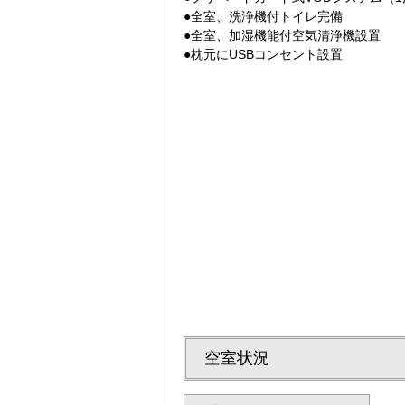
●全室、洗浄機付トイレ完備
●全室、加湿機能付空気清浄機設置
●枕元にUSBコンセント設置
で徒歩10分です。
ダブル
空室状況