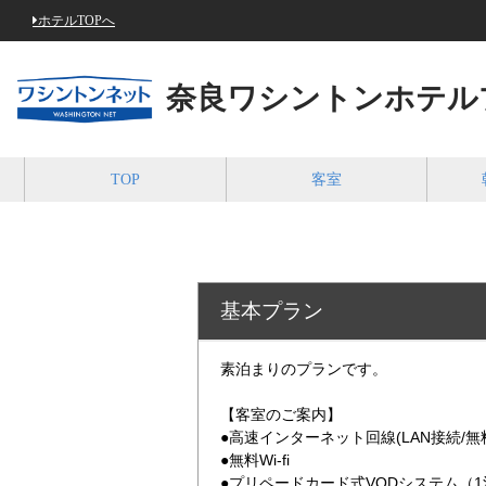
ホテルTOPへ
奈良ワシントンホテル
TOP
客室
基本プラン
素泊まりのプランです。
【客室のご案内】
●高速インターネット回線(LAN接続/無
●無料Wi-fi
●プリペードカード式VODシステム（1泊1